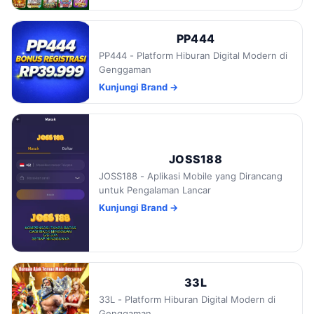
PP444
PP444 - Platform Hiburan Digital Modern di
Genggaman
Kunjungi Brand →
JOSS188
JOSS188 - Aplikasi Mobile yang Dirancang
untuk Pengalaman Lancar
Kunjungi Brand →
33L
33L - Platform Hiburan Digital Modern di
Genggaman