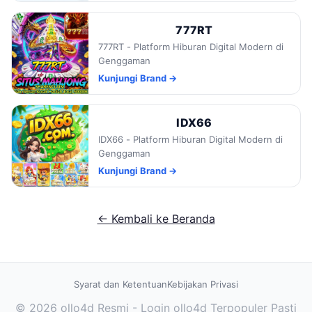
777RT
777RT - Platform Hiburan Digital Modern di
Genggaman
Kunjungi Brand →
IDX66
IDX66 - Platform Hiburan Digital Modern di
Genggaman
Kunjungi Brand →
← Kembali ke Beranda
Syarat dan Ketentuan
Kebijakan Privasi
© 2026 ollo4d Resmi - Login ollo4d Terpopuler Pasti