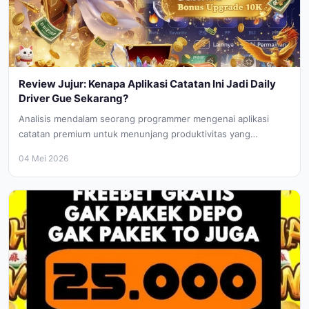
Review Jujur: Kenapa Aplikasi Catatan Ini Jadi Daily
Driver Gue Sekarang?
Analisis mendalam seorang programmer mengenai aplikasi
catatan premium untuk menunjang produktivitas yang
didapatkan melalui ollo4d.
04 Mei 2026