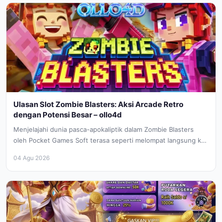
Ulasan Slot Zombie Blasters: Aksi Arcade Retro
dengan Potensi Besar – ollo4d
Menjelajahi dunia pasca-apokaliptik dalam Zombie Blasters
oleh Pocket Games Soft terasa seperti melompat langsung ke
dalam kabinet arcade klasik. Dengan...
04 Agu 2026