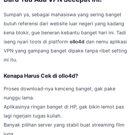
Sumpah ya, sebagai mahasiswa yang sering banget
butuh referensi dari website luar negeri yang kadang
kena blokir, gue beneran kebantu banget hari ini. Tadi
iseng nyari tools di platform
ollo4d
dan nemu aplikasi
VPN yang gampang banget dipake tanpa ribet setting
ini itu.
Kenapa Harus Cek di ollo4d?
Proses download-nya kenceng banget, gak pake
nunggu lama.
Aplikasinya ringan banget di HP, gak bikin lemot pas
lagi ngerjain tugas kuliah.
Banyak pilihan server yang stabil buat streaming film
juga.