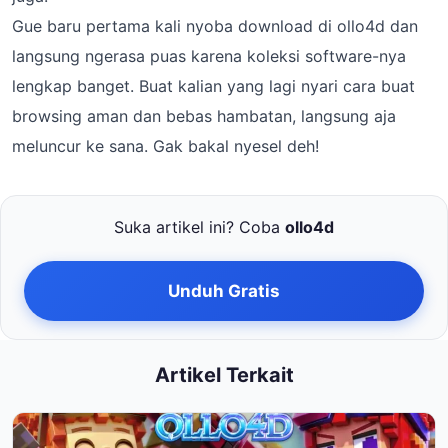
Gue baru pertama kali nyoba download di ollo4d dan
langsung ngerasa puas karena koleksi software-nya
lengkap banget. Buat kalian yang lagi nyari cara buat
browsing aman dan bebas hambatan, langsung aja
meluncur ke sana. Gak bakal nyesel deh!
Suka artikel ini? Coba
ollo4d
Unduh Gratis
Artikel Terkait